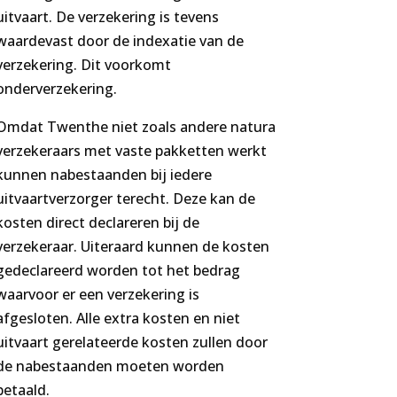
uitvaart. De verzekering is tevens
waardevast door de indexatie van de
verzekering. Dit voorkomt
onderverzekering.
Omdat Twenthe niet zoals andere natura
verzekeraars met vaste pakketten werkt
kunnen nabestaanden bij iedere
uitvaartverzorger terecht. Deze kan de
kosten direct declareren bij de
verzekeraar. Uiteraard kunnen de kosten
gedeclareerd worden tot het bedrag
waarvoor er een verzekering is
afgesloten. Alle extra kosten en niet
uitvaart gerelateerde kosten zullen door
de nabestaanden moeten worden
betaald.