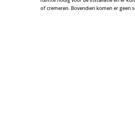
ruimte nodig voor de installatie en er kom
of cremeren. Bovendien komen er geen sc