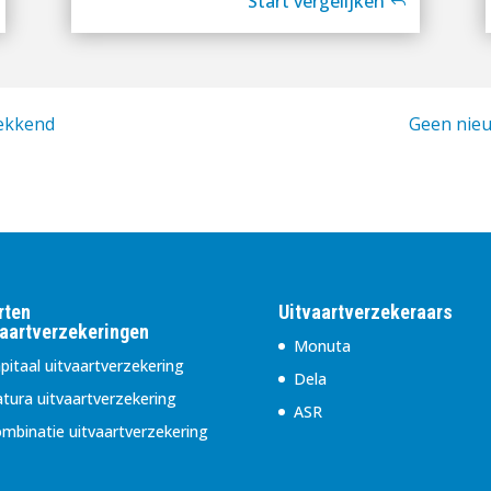
Start vergelijken
dekkend
Geen nieu
rten
Uitvaartverzekeraars
vaartverzekeringen
Monuta
pitaal uitvaartverzekering
Dela
tura uitvaartverzekering
ASR
mbinatie uitvaartverzekering