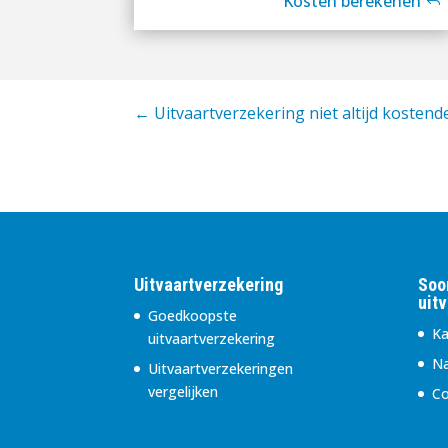
Kosten berekenen
←
Uitvaartverzekering niet altijd kosten
Uitvaartverzekering
Soo
uit
Goedkoopste
Ka
uitvaartverzekering
Na
Uitvaartverzekeringen
vergelijken
Co