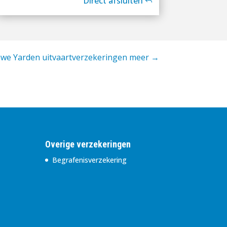
Direct afsluiten
we Yarden uitvaartverzekeringen meer
→
Overige verzekeringen
Begrafenisverzekering