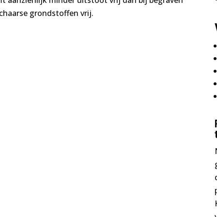
t aanzienlijk minder uitstoot vrij dan bij begraven
haarse grondstoffen vrij.