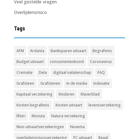
Veel gestelde vragen
Overlijdensrisico
Tags
AFM
Ardanta
Banksparen uitvaart
Begrafenis
Budget uitvaart
consumentenbond
Coronavirus
Crematie
Dela
digitaal nalatenschap
FAQ
Grafsteen
Grafstenen
In de media
Indexatie
Kapitaal verzekering
Kinderen
Klaverblad
Kosten begrafenis
Kosten uitvaart
levensverzekering
lifetri
Monuta
Natura verzekering
Nivo uitvaartverzekeringen
Nuvema
overlijdensrisicoverzekering
PC uitvaart
Reaal