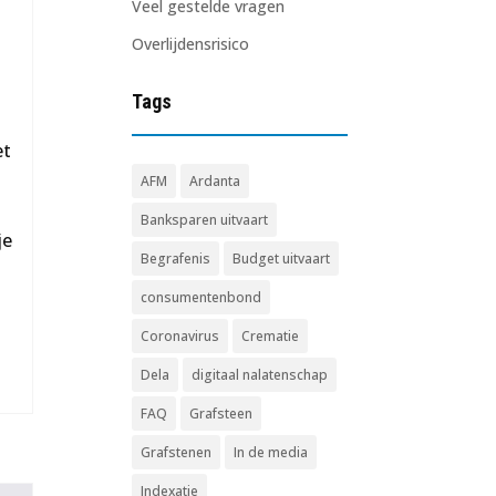
Veel gestelde vragen
Overlijdensrisico
Tags
et
AFM
Ardanta
Banksparen uitvaart
je
Begrafenis
Budget uitvaart
consumentenbond
Coronavirus
Crematie
Dela
digitaal nalatenschap
FAQ
Grafsteen
Grafstenen
In de media
Indexatie