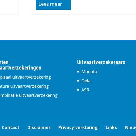
Lees meer
rten
Uitvaartverzekeraars
vaartverzekeringen
Monuta
pitaal uitvaartverzekering
Dela
tura uitvaartverzekering
ASR
mbinatie uitvaartverzekering
Contact
Disclaimer
Privacy verklaring
Links
Nieu