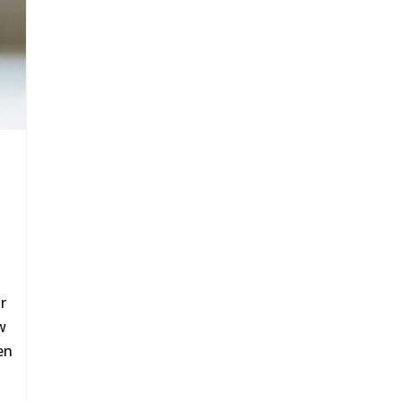
r
w
en