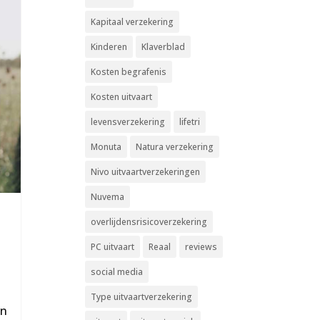
Kapitaal verzekering
Kinderen
Klaverblad
Kosten begrafenis
Kosten uitvaart
levensverzekering
lifetri
Monuta
Natura verzekering
Nivo uitvaartverzekeringen
Nuvema
overlijdensrisicoverzekering
PC uitvaart
Reaal
reviews
social media
Type uitvaartverzekering
en