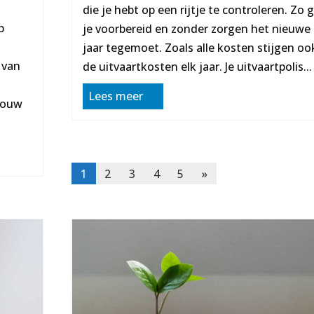
die je hebt op een rijtje te controleren. Zo 
p
je voorbereid en zonder zorgen het nieuwe
jaar tegemoet. Zoals alle kosten stijgen oo
 van
de uitvaartkosten elk jaar. Je uitvaartpolis...
Lees meer
 jouw
1
2
3
4
5
»