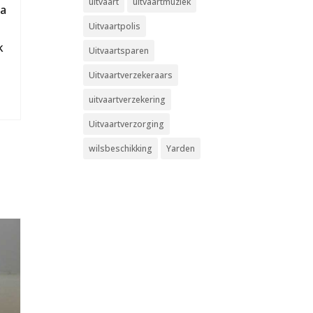
uitvaart
uitvaartmuziek
ga
Uitvaartpolis
k
Uitvaartsparen
Uitvaartverzekeraars
uitvaartverzekering
Uitvaartverzorging
wilsbeschikking
Yarden