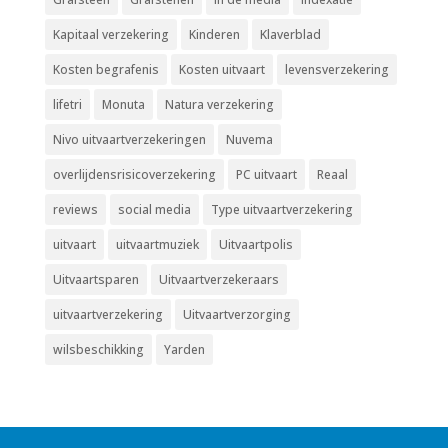
Kapitaal verzekering
Kinderen
Klaverblad
Kosten begrafenis
Kosten uitvaart
levensverzekering
lifetri
Monuta
Natura verzekering
Nivo uitvaartverzekeringen
Nuvema
overlijdensrisicoverzekering
PC uitvaart
Reaal
reviews
social media
Type uitvaartverzekering
uitvaart
uitvaartmuziek
Uitvaartpolis
Uitvaartsparen
Uitvaartverzekeraars
uitvaartverzekering
Uitvaartverzorging
wilsbeschikking
Yarden