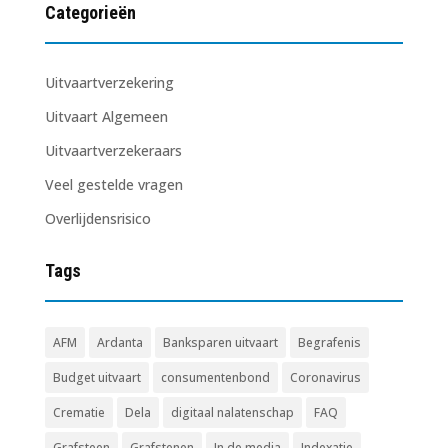
Categorieën
Uitvaartverzekering
Uitvaart Algemeen
Uitvaartverzekeraars
Veel gestelde vragen
Overlijdensrisico
Tags
AFM
Ardanta
Banksparen uitvaart
Begrafenis
Budget uitvaart
consumentenbond
Coronavirus
Crematie
Dela
digitaal nalatenschap
FAQ
Grafsteen
Grafstenen
In de media
Indexatie