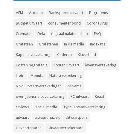
AFM
Ardanta
Banksparen uitvaart
Begrafenis
Budget uitvaart
consumentenbond
Coronavirus
Crematie
Dela
digitaal nalatenschap
FAQ
Grafsteen
Grafstenen
In de media
Indexatie
Kapitaal verzekering
Kinderen
Klaverblad
Kosten begrafenis
Kosten uitvaart
levensverzekering
lifetri
Monuta
Natura verzekering
Nivo uitvaartverzekeringen
Nuvema
overlijdensrisicoverzekering
PC uitvaart
Reaal
reviews
social media
Type uitvaartverzekering
uitvaart
uitvaartmuziek
Uitvaartpolis
Uitvaartsparen
Uitvaartverzekeraars