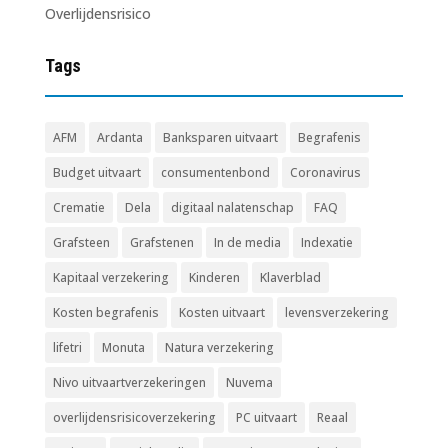
Overlijdensrisico
Tags
AFM
Ardanta
Banksparen uitvaart
Begrafenis
Budget uitvaart
consumentenbond
Coronavirus
Crematie
Dela
digitaal nalatenschap
FAQ
Grafsteen
Grafstenen
In de media
Indexatie
Kapitaal verzekering
Kinderen
Klaverblad
Kosten begrafenis
Kosten uitvaart
levensverzekering
lifetri
Monuta
Natura verzekering
Nivo uitvaartverzekeringen
Nuvema
overlijdensrisicoverzekering
PC uitvaart
Reaal