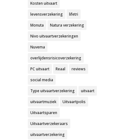
Kosten uitvaart
levensverzekering
lifetri
Monuta
Natura verzekering
Nivo uitvaartverzekeringen
Nuvema
overlijdensrisicoverzekering
PC uitvaart
Reaal
reviews
social media
Type uitvaartverzekering
uitvaart
uitvaartmuziek
Uitvaartpolis
Uitvaartsparen
Uitvaartverzekeraars
uitvaartverzekering