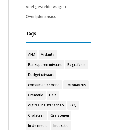
Veel gestelde vragen
Overlijdensrisico
Tags
AFM
Ardanta
Banksparen uitvaart
Begrafenis
Budget uitvaart
consumentenbond
Coronavirus
Crematie
Dela
digitaal nalatenschap
FAQ
Grafsteen
Grafstenen
In de media
Indexatie