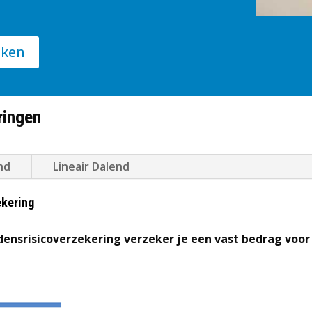
jken
ringen
nd
Lineair Dalend
ekering
densrisicoverzekering verzeker je een vast bedrag voor