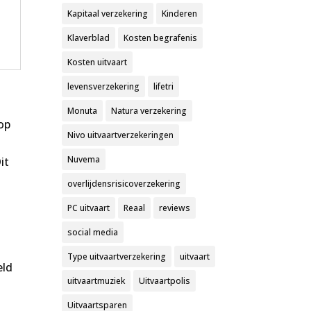
Kapitaal verzekering
Kinderen
Klaverblad
Kosten begrafenis
Kosten uitvaart
levensverzekering
lifetri
Monuta
Natura verzekering
 op
Nivo uitvaartverzekeringen
Nuvema
it
overlijdensrisicoverzekering
PC uitvaart
Reaal
reviews
social media
Type uitvaartverzekering
uitvaart
eld
uitvaartmuziek
Uitvaartpolis
Uitvaartsparen