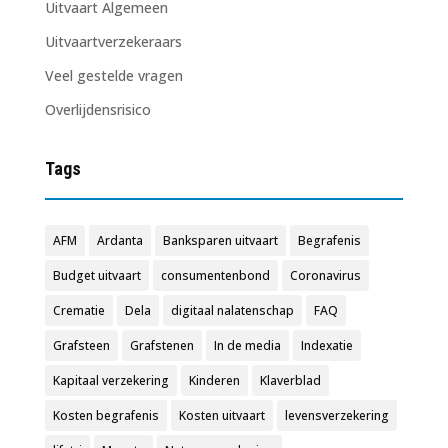
Uitvaart Algemeen
Uitvaartverzekeraars
Veel gestelde vragen
Overlijdensrisico
Tags
AFM
Ardanta
Banksparen uitvaart
Begrafenis
Budget uitvaart
consumentenbond
Coronavirus
Crematie
Dela
digitaal nalatenschap
FAQ
Grafsteen
Grafstenen
In de media
Indexatie
Kapitaal verzekering
Kinderen
Klaverblad
Kosten begrafenis
Kosten uitvaart
levensverzekering