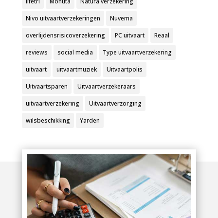
lifetri
Monuta
Natura verzekering
Nivo uitvaartverzekeringen
Nuvema
overlijdensrisicoverzekering
PC uitvaart
Reaal
reviews
social media
Type uitvaartverzekering
uitvaart
uitvaartmuziek
Uitvaartpolis
Uitvaartsparen
Uitvaartverzekeraars
uitvaartverzekering
Uitvaartverzorging
wilsbeschikking
Yarden