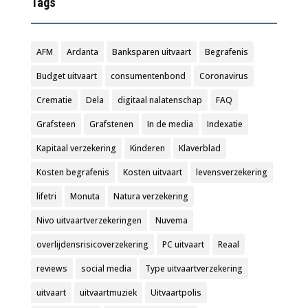
Tags
AFM
Ardanta
Banksparen uitvaart
Begrafenis
Budget uitvaart
consumentenbond
Coronavirus
Crematie
Dela
digitaal nalatenschap
FAQ
Grafsteen
Grafstenen
In de media
Indexatie
Kapitaal verzekering
Kinderen
Klaverblad
Kosten begrafenis
Kosten uitvaart
levensverzekering
lifetri
Monuta
Natura verzekering
Nivo uitvaartverzekeringen
Nuvema
overlijdensrisicoverzekering
PC uitvaart
Reaal
reviews
social media
Type uitvaartverzekering
uitvaart
uitvaartmuziek
Uitvaartpolis