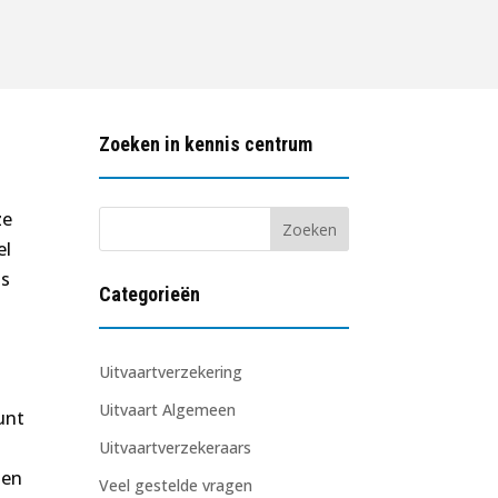
Zoeken in kennis centrum
ze
el
is
Categorieën
Uitvaartverzekering
Uitvaart Algemeen
unt
Uitvaartverzekeraars
nen
Veel gestelde vragen