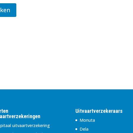
jken
rten
Uitvaartverzekeraars
vaartverzekeringen
Monuta
pitaal uitvaartverzekering
Dela