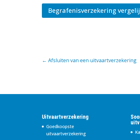
Begrafenisverzekering vergeli
←
Afsluiten van een uitvaartverzekering
Uitvaartverzekering
Soo
uit
Goedkoopste
Ka
uitvaartverzekering