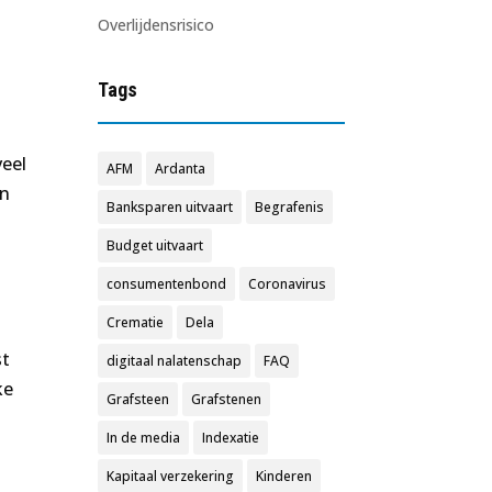
Overlijdensrisico
Tags
veel
AFM
Ardanta
en
Banksparen uitvaart
Begrafenis
Budget uitvaart
consumentenbond
Coronavirus
Crematie
Dela
st
digitaal nalatenschap
FAQ
ke
Grafsteen
Grafstenen
In de media
Indexatie
Kapitaal verzekering
Kinderen