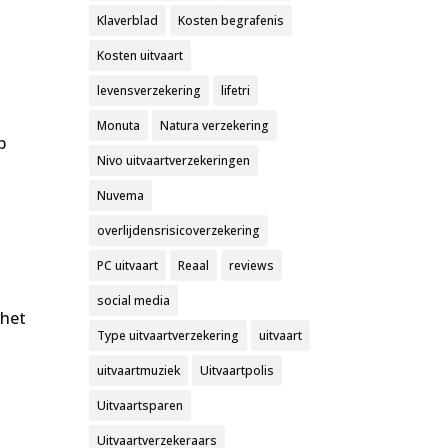
Klaverblad
Kosten begrafenis
Kosten uitvaart
levensverzekering
lifetri
Monuta
Natura verzekering
p
Nivo uitvaartverzekeringen
Nuvema
overlijdensrisicoverzekering
PC uitvaart
Reaal
reviews
social media
 het
Type uitvaartverzekering
uitvaart
uitvaartmuziek
Uitvaartpolis
Uitvaartsparen
Uitvaartverzekeraars